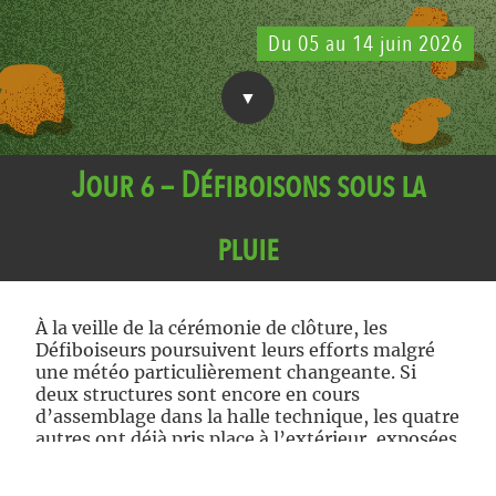
Du 05 au 14 juin 2026
Jour 6 – Défiboisons sous la
pluie
À la veille de la cérémonie de clôture, les
Défiboiseurs poursuivent leurs efforts malgré
une météo particulièrement changeante. Si
deux structures sont encore en cours
d’assemblage dans la halle technique, les quatre
autres ont déjà pris place à l’extérieur, exposées
à un ciel hésitant entre éclaircies, rafales de
vent et averses. Sous les barnums ou les bâches