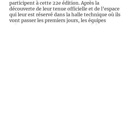
participent à cette 22e édition. Après la
découverte de leur tenue officielle et de l’espace
qui leur est réservé dans la halle technique où ils
vont passer les premiers jours, les équipes
présentent leurs projets lors de la cérémonie
d’ouverture organisée dans le Grand
Amphithéâtre Philippe Séguin. Le sujet 2026 est
enfin révélé !
Dans une ambiance à la fois conviviale et
enthousiaste, partenaires, encadrants et
représentants des institutions adressent leurs
encouragements aux participants avant la
traditionnelle photo de groupe. Quelques
minutes plus tard, place à l’action : les premiers
bruits de découpe résonnent dans la halle,
marquant le véritable coup d’envoi de
l’aventure.
Copyright Flora Bignon